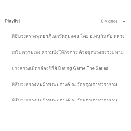
Playlist
18 Videos
พิธีบวงสรวงพุทธาภิเษกวัตถุมงคล โดย อ.หนูกันภัย หลวงปู
เสริมความเฮง ความปังให้กิจการ ด้วยชุดบวงสรวงมหามงค
บวงสรวงเปิดกล้องซีรี่ย์ Dating Game The Series
พิธีบวงสรวงห่มผ้าพระปรางค์ ณ วัดอรุณราชวราราม
พิธีบวงสรวงห่มผ้าพระปรางค์ ณ วัดอรุณราชวราราม
พิธีบวงสรวงตอกเสาเข็ม โดย สิริมงคล ออแกไนซ์ รับจัดบว