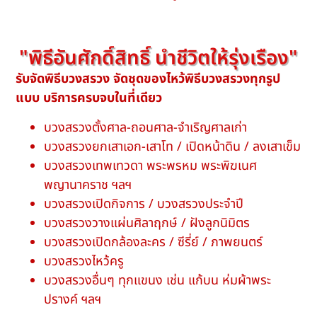
"พิธีอันศักดิ์สิทธิ์ นำชีวิตให้รุ่งเรือง"
รับจัดพิธีบวงสรวง
จัดชุดของไหว้พิธีบวงสรวงทุกรูป
แบบ บริการครบจบในที่เดียว
บวงสรวงตั้งศาล-ถอนศาล-จำเริญศาลเก่า
บวงสรวงยกเสาเอก-เสาโท / เปิดหน้าดิน / ลงเสาเข็ม
บวงสรวงเทพเทวดา พระพรหม พระพิฆเนศ
พญานาคราช ฯลฯ
บวงสรวงเปิดกิจการ / บวงสรวงประจำปี
บวงสรวงวางแผ่นศิลาฤกษ์ / ฝังลูกนิมิตร
บวงสรวงเปิดกล้องละคร / ซีรี่ย์ / ภาพยนตร์
บวงสรวงไหว้ครู
บวงสรวงอื่นๆ ทุกแขนง เช่น แก้บน ห่มผ้าพระ
ปรางค์ ฯลฯ