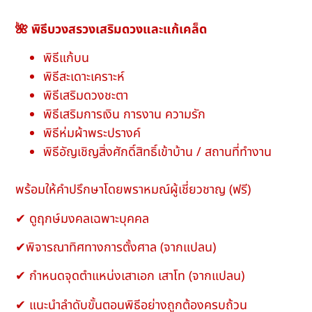
🌺 พิธีบวงสรวงเสริมดวงและแก้เคล็ด
พิธีแก้บน
พิธีสะเดาะเคราะห์
พิธีเสริมดวงชะตา
พิธีเสริมการเงิน การงาน ความรัก
พิธีห่มผ้าพระปรางค์
พิธีอัญเชิญสิ่งศักดิ์สิทธิ์เข้าบ้าน / สถานที่ทำงาน
พร้อมให้คำปรึกษาโดยพราหมณ์ผู้เชี่ยวชาญ (ฟรี)
✔ ดูฤกษ์มงคลเฉพาะบุคคล
✔พิจารณาทิศทางการตั้งศาล (จากแปลน)
✔ กำหนดจุดตำแหน่งเสาเอก เสาโท (จากแปลน)
✔ แนะนำลำดับขั้นตอนพิธีอย่างถูกต้องครบถ้วน