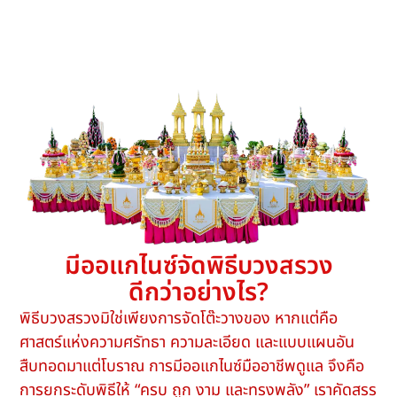
มีออแกไนซ์จัดพิธีบวงสรวง
ดีกว่าอย่างไร?
พิธีบวงสรวงมิใช่เพียงการจัดโต๊ะวางของ หากแต่คือ
ศาสตร์แห่งความศรัทธา ความละเอียด และแบบแผนอัน
สืบทอดมาแต่โบราณ การมีออแกไนซ์มืออาชีพดูแล จึงคือ
การยกระดับพิธีให้ “ครบ ถูก งาม และทรงพลัง” เราคัดสรร