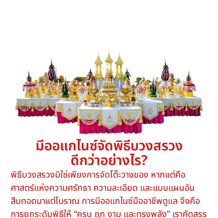
มีออแกไนซ์จัดพิธีบวงสรวง
ดีกว่าอย่างไร?
พิธีบวงสรวงมิใช่เพียงการจัดโต๊ะวางของ หากแต่คือ
ศาสตร์แห่งความศรัทธา ความละเอียด และแบบแผนอัน
สืบทอดมาแต่โบราณ การมีออแกไนซ์มืออาชีพดูแล จึงคือ
การยกระดับพิธีให้ “ครบ ถูก งาม และทรงพลัง” เราคัดสรร