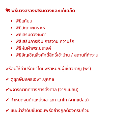
🌺 พิธีบวงสรวงเสริมดวงและแก้เคล็ด
พิธีแก้บน
พิธีสะเดาะเคราะห์
พิธีเสริมดวงชะตา
พิธีเสริมการเงิน การงาน ความรัก
พิธีห่มผ้าพระปรางค์
พิธีอัญเชิญสิ่งศักดิ์สิทธิ์เข้าบ้าน / สถานที่ทำงาน
พร้อมให้คำปรึกษาโดยพราหมณ์ผู้เชี่ยวชาญ (ฟรี)
✔ ดูฤกษ์มงคลเฉพาะบุคคล
✔พิจารณาทิศทางการตั้งศาล (จากแปลน)
✔ กำหนดจุดตำแหน่งเสาเอก เสาโท (จากแปลน)
✔ แนะนำลำดับขั้นตอนพิธีอย่างถูกต้องครบถ้วน