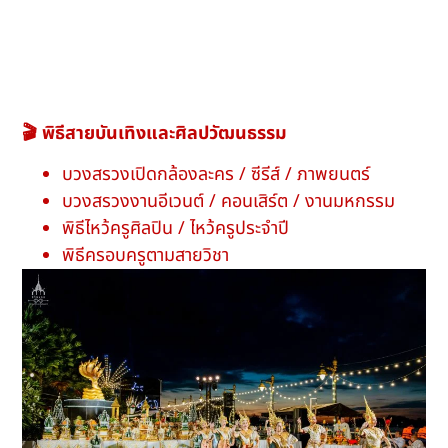
🎬 พิธีสายบันเทิงและศิลปวัฒนธรรม
บวงสรวงเปิดกล้องละคร / ซีรีส์ / ภาพยนตร์
บวงสรวงงานอีเวนต์ / คอนเสิร์ต / งานมหกรรม
พิธีไหว้ครูศิลปิน / ไหว้ครูประจำปี
พิธีครอบครูตามสายวิชา