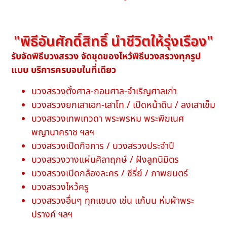
"พิธีอันศักดิ์สิทธิ์ นำชีวิตให้รุ่งเรือง"
รับจัดพิธีบวงสรวง
จัดชุดของไหว้พิธีบวงสรวงทุกรูป
แบบ บริการครบจบในที่เดียว
บวงสรวงตั้งศาล-ถอนศาล-จำเริญศาลเก่า
บวงสรวงยกเสาเอก-เสาโท / เปิดหน้าดิน / ลงเสาเข็ม
บวงสรวงเทพเทวดา พระพรหม พระพิฆเนศ
พญานาคราช ฯลฯ
บวงสรวงเปิดกิจการ / บวงสรวงประจำปี
บวงสรวงวางแผ่นศิลาฤกษ์ / ฝังลูกนิมิตร
บวงสรวงเปิดกล้องละคร / ซีรี่ย์ / ภาพยนตร์
บวงสรวงไหว้ครู
บวงสรวงอื่นๆ ทุกแขนง เช่น แก้บน ห่มผ้าพระ
ปรางค์ ฯลฯ