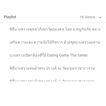
Playlist
18 Videos
พิธีบวงสรวงพุทธาภิเษกวัตถุมงคล โดย อ.หนูกันภัย หลวงปู
เสริมความเฮง ความปังให้กิจการ ด้วยชุดบวงสรวงมหามงค
บวงสรวงเปิดกล้องซีรี่ย์ Dating Game The Series
พิธีบวงสรวงห่มผ้าพระปรางค์ ณ วัดอรุณราชวราราม
พิธีบวงสรวงห่มผ้าพระปรางค์ ณ วัดอรุณราชวราราม
พิธีบวงสรวงตอกเสาเข็ม โดย สิริมงคล ออแกไนซ์ รับจัดบว