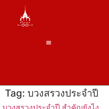
ตั้งศาล ถอนศาล
บวงสรวงพระพรหม
บวงสรวงเสาเอกเสาโท
บวงสรวงเปิดกิจการ
บวงสรวงประจำปี
บวงสรวงประเภทอื่นๆ
ผลงานของเรา
ประวัติพราหมณ์
Tag:
บวงสรวงประจำปี
บวงสรวงประจำปี สำคัญยังไง