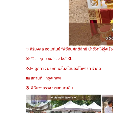
✨ สิริมงคล ออแกไนซ์ “พิธีอันศักดิ์สิทธิ์ นำชีวิตให้รุ่งเร
🏵️ รีวิว : ชุดบวงสรวง ไซส์ XL
🙏🏻 ลูกค้า : บริษัท ฟลิ้นสโตนออโต้พาร์ท จำกัด
🏡 สถานที่ : กรุงเทพฯ
🌟 พิธีบวงสรวง : ตอกเสาเข็ม