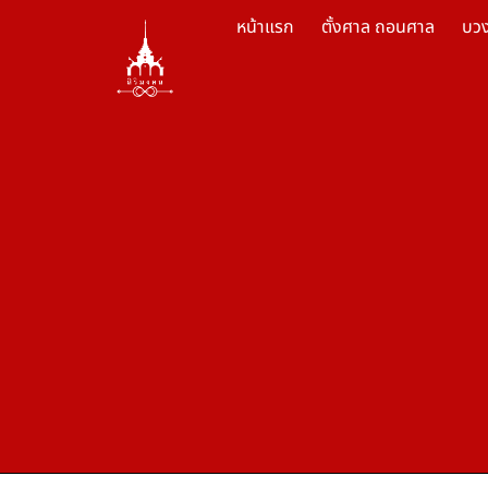
หน้าแรก
ตั้งศาล ถอนศาล
บว