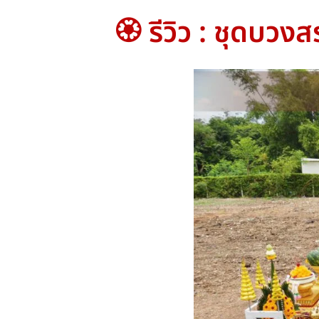
🏵️ รีวิว : ชุดบว