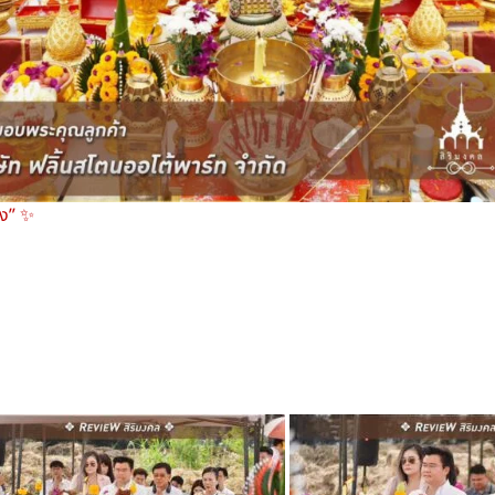
ือง” ✨