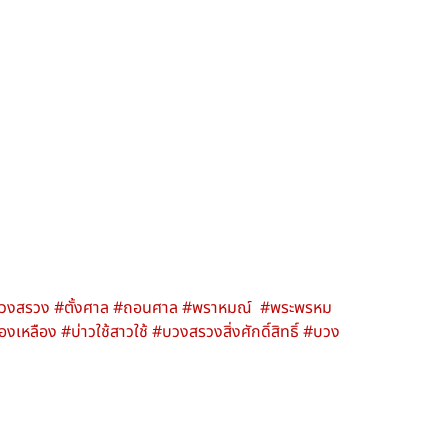
ัดบวงสรวง #ตั้งศาล #ถอนศาล #พราหมณ์ #พระพรหม
เหลือง #บ่าวใช้สาวใช้ #บวงสรวงสิ่งศักดิ์สิทธิ์ #บวง