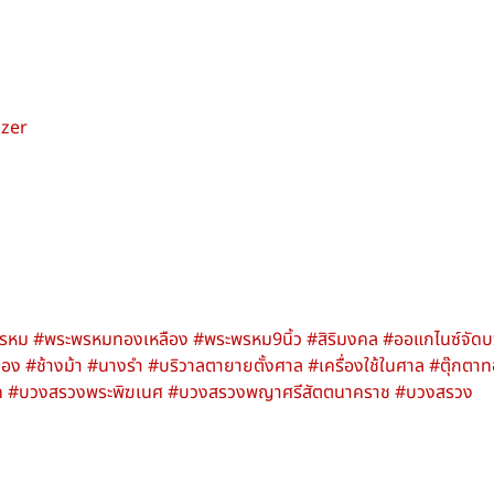
izer
ระพรหม #พระพรหมทองเหลือง #พระพรหม9นิ้ว #สิริมงคล #ออแกไนซ์จ
อง #ช้างม้า #นางรำ #บริวาลตายายตั้งศาล #เครื่องใช้ในศาล #ตุ๊กตาทอง
าค #บวงสรวงพระพิฆเนศ #บวงสรวงพญาศรีสัตตนาคราช #บวงสรวง