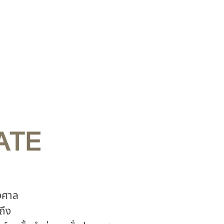
้งศาล
ถึง