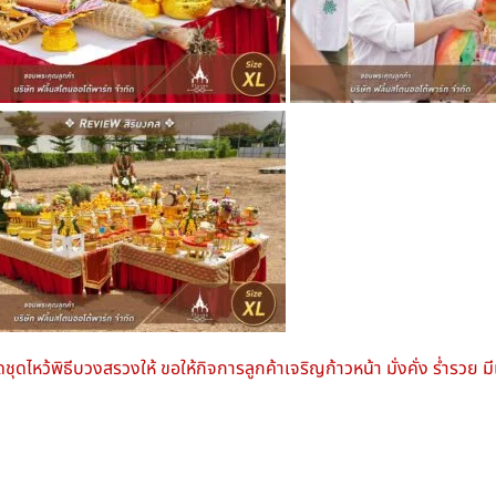
ชุดไหว้พิธีบวงสรวงให้ ขอให้กิจการลูกค้าเจริญก้าวหน้า มั่งคั่ง ร่ำรวย