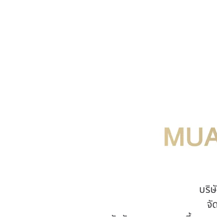
บริษ
จั