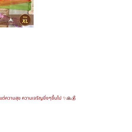
 มีแต่ความสุข ความเจริญยิ่งๆขึ้นไป ✨🙏💰