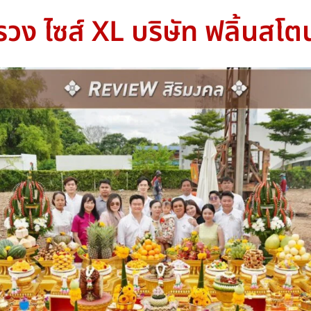
งสรวง ไซส์ XL บริษัท ฟลิ้นสโ