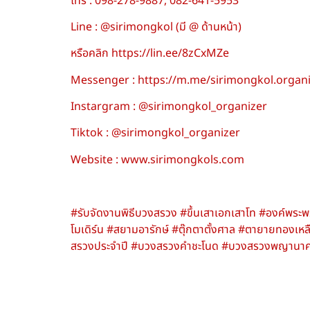
โทร : 098-278-9887, 082-641-5953
Line : @sirimongkol (มี @ ด้านหน้า)
หรือคลิก https://lin.ee/8zCxMZe
Messenger : https://m.me/sirimongkol.organ
Instargram : @sirimongkol_organizer
Tiktok : @sirimongkol_organizer
Website : www.sirimongkols.com
#รับจัดงานพิธีบวงสรวง #ขึ้นเสาเอกเสาโท #องค์พ
โมเดิร์น #สยามอารักษ์ #ตุ๊กตาตั้งศาล #ตายายทองเหลื
สรวงประจําปี #บวงสรวงคําชะโนด #บวงสรวงพญาน