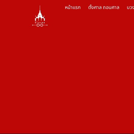
หน้าแรก
ตั้งศาล ถอนศาล
บว