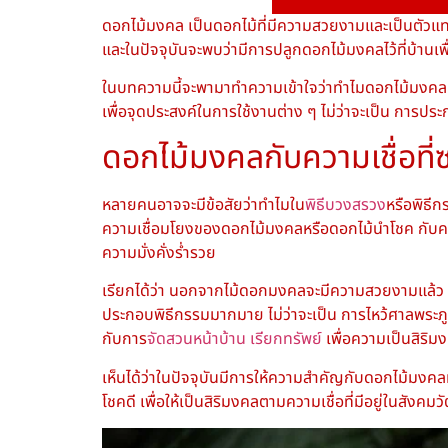
ดอกไม้มงคล
เป็นดอกไม้ที่มีความสวยงามและเป็นตัวแทน
และในปัจจุบันจะพบว่ามีการปลูก
ดอกไม้มงคล
ไว้ที่บ้า
ในบทความนี้จะพามาทำความเข้าใจว่าทำไมดอกไม้มงคลถึ
เพื่อจุดประสงค์ในการใช้งานต่าง ๆ ไม่ว่าจะเป็น การป
ดอกไม้มงคล
กับความเชื่อที่ซ
หลายคนอาจจะมีข้อสัยว่าทำไมใน
พิธีบวงสรวง
หรือพิธีก
ความเชื่อมโยงของ
ดอกไม้มงคล
หรือ
ดอกไม้นำโชค
กับค
ความมั่งคั่งร่ำรวย
เรียกได้ว่า นอกจาก
ไม้ดอกมงคล
จะมีความสวยงามแล้ว 
ประกอบพิธีกรรมมากมาย ไม่ว่าจะเป็น การไหว้ศาลพระภู
กับการ
จัดสวนหน้าบ้าน เรียกทรัพย์
เพื่อความเป็นสิริม
เห็นได้ว่าในปัจจุบันมีการให้ความสำคัญกับ
ดอกไม้มงคล
โชคดี
เพื่อให้เป็นสิริมงคลตามความเชื่อที่มีอยู่ในสั