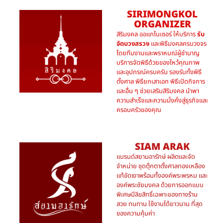
SIRIMONGKOL
ORGANIZER
สิริมงคล ออแกไนเซอร์ ให้บริการ
รับ
จัดบวงสรวง
และพิธีมงคลครบวงจร
โดยทีมงานและพราหมณ์ผู้ชำนาญ
บริการจัดพิธีด้วยของไหว้คุณภาพ
และอุปกรณ์ครบครัน รองรับทั้งพิธี
ตั้งศาล พิธียกเสาเอก พิธีเปิดกิจการ
และอื่น ๆ ช่วยเสริมสิริมงคล นำพา
ความสำเร็จและความมั่งคั่งสู่ธุรกิจและ
ครอบครัวของคุณ
SIAM ARAK
แบรนด์สยามอารักษ์ ผลิตและจัด
จำหน่าย ชุดตุ๊กตาตั้งศาลทองเหลือง
แท้ขัดเงาพร้อมทั้งองค์พระพรหม และ
องค์พระชัยมงคล ด้วยการออกแบบ
พิเศษมีลิขสิทธิ์เฉพาะของทางร้าน
สวย ทนทาน ใช้งานได้ยาวนาน ที่สุด
ของความคุ้มค่า