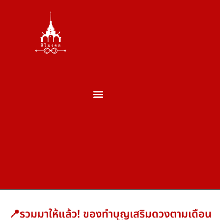
ตั้งศาล ถอนศาล
บวงสรวงพระพรหม
บวงสรวงเสาเอกเสาโท
บวงสรวงเปิดกิจการ
บวงสรวงประจำปี
บวงสรวงประเภทอื่นๆ
ผลงานของเรา
ประวัติพราหมณ์
📍รวมมาให้แล้ว! ของทำบุญเสริมดวงตามเดือน