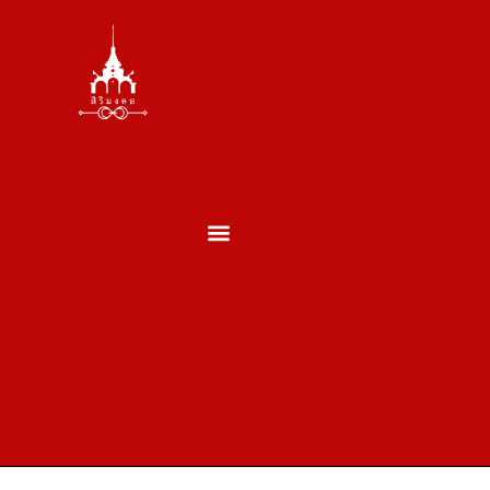
ตั้งศาล ถอนศาล
บวงสรวงพระพรหม
บวงสรวงเสาเอกเสาโท
บวงสรวงเปิดกิจการ
บวงสรวงประจำปี
บวงสรวงประเภทอื่นๆ
ผลงานของเรา
ประวัติพราหมณ์