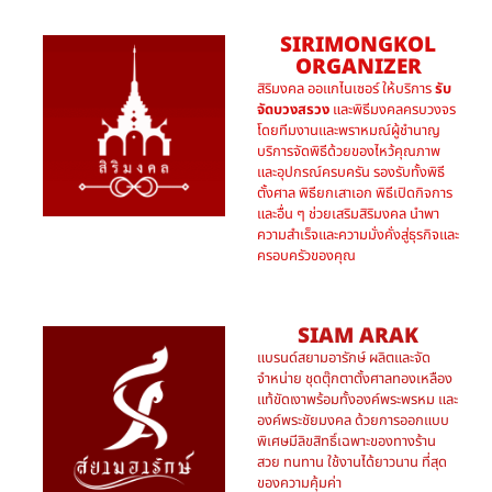
SIRIMONGKOL
ORGANIZER
สิริมงคล ออแกไนเซอร์ ให้บริการ
รับ
จัดบวงสรวง
และพิธีมงคลครบวงจร
โดยทีมงานและพราหมณ์ผู้ชำนาญ
บริการจัดพิธีด้วยของไหว้คุณภาพ
และอุปกรณ์ครบครัน รองรับทั้งพิธี
ตั้งศาล พิธียกเสาเอก พิธีเปิดกิจการ
และอื่น ๆ ช่วยเสริมสิริมงคล นำพา
ความสำเร็จและความมั่งคั่งสู่ธุรกิจและ
ครอบครัวของคุณ
SIAM ARAK
แบรนด์สยามอารักษ์ ผลิตและจัด
จำหน่าย ชุดตุ๊กตาตั้งศาลทองเหลือง
แท้ขัดเงาพร้อมทั้งองค์พระพรหม และ
องค์พระชัยมงคล ด้วยการออกแบบ
พิเศษมีลิขสิทธิ์เฉพาะของทางร้าน
สวย ทนทาน ใช้งานได้ยาวนาน ที่สุด
ของความคุ้มค่า