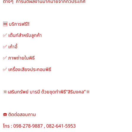
ต่างๆ การันตีผลงานมากมายจากทั่วประเทศ
🆓 บริการฟรี‼️
✅ เต๊นท์สำหรับลูกค้า
✅ เก้าอี้
✅ ภาพถ่ายในพิธี
✅ เครื่องเสียงประกอบพิธี
🔆เสริมทรัพย์ บารมี ด้วยชุดทำพิธี“สิริมงคล”🔆
☎️ ติดต่อสอบถาม
โทร : 098-278-9887 , 082-641-5953