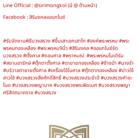
Line Official : @sirimongkol (มี @ ด้านหน้า)
Facebook : สิริมงคลออแกไนซ์
#รับจัดงานพิธีบวงสรวง #ขึ้นเสาเอกเสาโท #องค์พระพรหม #พระ
พรหมทองเหลือง #พระพรหม9นิ้ว #สิริมงคล #ออแกไนซ์จัด
บวงสรวง #ตั้งศาล #ถอนศาล #พราหมณ์ #พระพรหมโมเดิร์น
#สยามอารักษ์ #ตุ๊กตาตั้งศาล #ตายายทองเหลือง #ช้างม้า #นางรำ
#บริวาลตายายตั้งศาล #เครื่องใช้ในศาล #ตุ๊กตาทองเหลือง #บ่าวใช้
สาวใช้ #บวงสรวงสิ่งศักดิ์สิทธิ์ #บวงสรวงประจําปี #บวงสรวงคําชะ
โนด #บวงสรวงพญานาค #บวงสรวงพระพิฆเนศ #บวงสรวงพญา
ศรีสัตตนาคราช #บวงสรวง