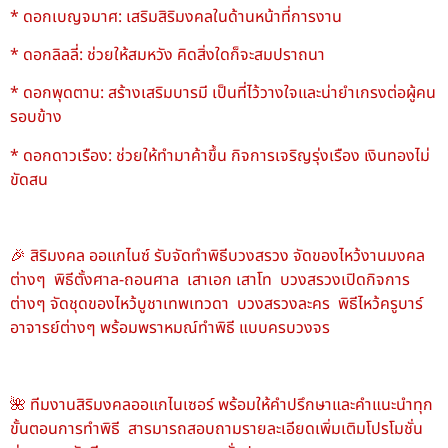
* ดอกเบญจมาศ: เสริมสิริมงคลในด้านหน้าที่การงาน
* ดอกลิลลี่: ช่วยให้สมหวัง คิดสิ่งใดก็จะสมปราถนา
* ดอกพุดตาน: สร้างเสริมบารมี เป็นที่ไว้วางใจและน่ายำเกรงต่อผู้คน
รอบข้าง
* ดอกดาวเรือง: ช่วยให้ทำมาค้าขึ้น กิจการเจริญรุ่งเรือง เงินทองไม่
ขัดสน
🎉 สิริมงคล ออแกไนซ์ รับจัดทำพิธีบวงสรวง จัดของไหว้งานมงคล
ต่างๆ พิธีตั้งศาล-ถอนศาล เสาเอก เสาโท บวงสรวงเปิดกิจการ
ต่างๆ จัดชุดของไหว้บูชาเทพเทวดา บวงสรวงละคร พิธีไหว้ครูบาร์
อาจารย์ต่างๆ พร้อมพราหมณ์ทำพิธี แบบครบวงจร
🌺 ทีมงานสิริมงคลออแกไนเซอร์ พร้อมให้คำปรึกษาและคำแนะนำทุก
ขั้นตอนการทำพิธี สารมารถสอบถามรายละเอียดเพิ่มเติมโปรโมชั่น