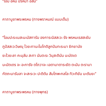
“โอม อหัม ปรัหมา อัสมิ”
คาถาบูชาพระพรหม (ทางพราหมณ์ แบบเต็ม)
“โอมปะระเมสะนะมัสการัม องการะนิสสะวะ รัง พรหมเรสสะยัม
ภูปัสสะวะวิษณุ ไวยะทานะโมโทติลูกปัมทะระมา ยิกยานัง
ยะไวยะลา คะมุลัม สะทา นันตะระ วิมุสะตินัน นะมัตเต
นะมัตเตร จะ อะการัง ตโถวาจะ เอตามาตาระยัต ตะมัน ตะรามา
กัตถะนารัมลา จะสะระวะ ปะติตัม สัมโภพะกลโล ทิวะทิยัม มะตัมยะ”
คาถาบูชาพระพรหม (ทางพุทธ)