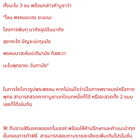
ตั้งนะโม 3 จบ พร้อมกล่าวคำบูชาว่า
“โอม พรหมมะเณ ยะนะมะ
โองการพินทุ นาถังอุปปันนาถัง
สุอาคะโต ปัญจะปะทุมมัง
พรหมมาสะหัมปะตินามัง ทิสสะวา
นะโมพุทธายะ วันทานัง”
ในการไหว้เทวรูปพระพรหม หากไม่แน่ใจว่าเป็นทางพราหมณ์หรือทาง
พุทธ สามารถสวดคาถาบูชาบทใดบทหนึ่งก็ได้ หรือจะสวดทั้ง 2 แบบ
เลยก็ได้เช่นกัน
🌺 ทีมงานสิริมงคลออแกไนเซอร์ พร้อมให้คำปรึกษาและคำแนะนำทุก
ขั้นตอนการทำพิธี สารมารถสอบถามรายละเอียดเพิ่มเติมโปรโมชั่น