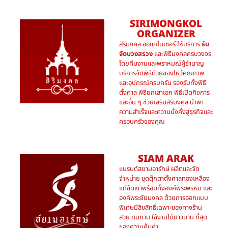
SIRIMONGKOL
ORGANIZER
สิริมงคล ออแกไนเซอร์ ให้บริการ
รับ
จัดบวงสรวง
และพิธีมงคลครบวงจร
โดยทีมงานและพราหมณ์ผู้ชำนาญ
บริการจัดพิธีด้วยของไหว้คุณภาพ
และอุปกรณ์ครบครัน รองรับทั้งพิธี
ตั้งศาล พิธียกเสาเอก พิธีเปิดกิจการ
และอื่น ๆ ช่วยเสริมสิริมงคล นำพา
ความสำเร็จและความมั่งคั่งสู่ธุรกิจและ
ครอบครัวของคุณ
SIAM ARAK
แบรนด์สยามอารักษ์ ผลิตและจัด
จำหน่าย ชุดตุ๊กตาตั้งศาลทองเหลือง
แท้ขัดเงาพร้อมทั้งองค์พระพรหม และ
องค์พระชัยมงคล ด้วยการออกแบบ
พิเศษมีลิขสิทธิ์เฉพาะของทางร้าน
สวย ทนทาน ใช้งานได้ยาวนาน ที่สุด
ของความคุ้มค่า