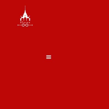
ตั้งศาล ถอนศาล
บวงสรวงพระพรหม
บวงสรวงเสาเอกเสาโท
บวงสรวงเปิดกิจการ
บวงสรวงประจำปี
บวงสรวงประเภทอื่นๆ
ผลงานของเรา
ประวัติพราหมณ์