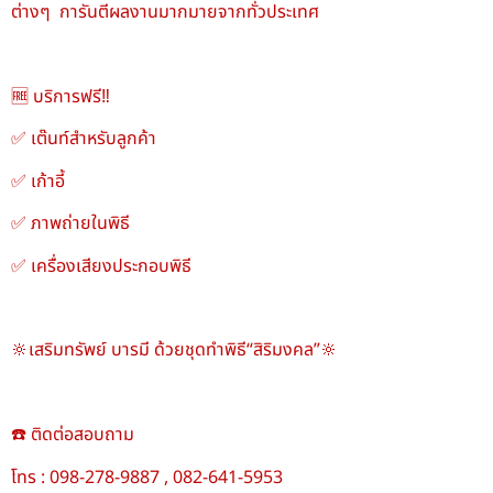
ต่างๆ การันตีผลงานมากมายจากทั่วประเทศ
🆓 บริการฟรี‼️
✅ เต๊นท์สำหรับลูกค้า
✅ เก้าอี้
✅ ภาพถ่ายในพิธี
✅ เครื่องเสียงประกอบพิธี
🔆เสริมทรัพย์ บารมี ด้วยชุดทำพิธี“สิริมงคล”🔆
☎️ ติดต่อสอบถาม
โทร : 098-278-9887 , 082-641-5953