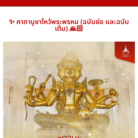
✨ คาถาบูชาไหว้พระพรหม (ฉบับย่อ และฉบับ
เต็ม) 🙏🏻