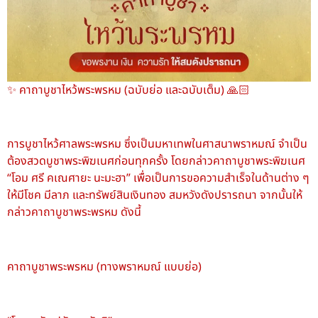
✨ คาถาบูชาไหว้พระพรหม (ฉบับย่อ และฉบับเต็ม) 🙏🏻
การบูชาไหว้ศาลพระพรหม ซึ่งเป็นมหาเทพในศาสนาพราหมณ์ จำเป็น
ต้องสวดบูชาพระพิฆเนศก่อนทุกครั้ง โดยกล่าวคาถาบูชาพระพิฆเนศ
“โอม ศรี คเณศายะ นะมะฮา” เพื่อเป็นการขอความสำเร็จในด้านต่าง ๆ
ให้มีโชค มีลาภ และทรัพย์สินเงินทอง สมหวังดังปรารถนา จากนั้นให้
กล่าวคาถาบูชาพระพรหม ดังนี้
คาถาบูชาพระพรหม (ทางพราหมณ์ แบบย่อ)