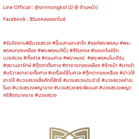
Line Official : @sirimongkol (มี @ ด้านหน้า)
Facebook : สิริมงคลออแกไนซ์
#รับจัดงานพิธีบวงสรวง #ขึ้นเสาเอกเสาโท #องค์พระพรหม #พระ
พรหมทองเหลือง #พระพรหม9นิ้ว #สิริมงคล #ออแกไนซ์จัด
บวงสรวง #ตั้งศาล #ถอนศาล #พราหมณ์ #พระพรหมโมเดิร์น
#สยามอารักษ์ #ตุ๊กตาตั้งศาล #ตายายทองเหลือง #ช้างม้า #นางรำ
#บริวาลตายายตั้งศาล #เครื่องใช้ในศาล #ตุ๊กตาทองเหลือง #บ่าวใช้
สาวใช้ #บวงสรวงสิ่งศักดิ์สิทธิ์ #บวงสรวงประจําปี #บวงสรวงคําชะ
โนด #บวงสรวงพญานาค #บวงสรวงพระพิฆเนศ #บวงสรวงพญา
ศรีสัตตนาคราช #บวงสรวง