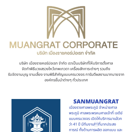
บริษัท เมืองราชคอร์ปอเรท จำกัด เราเป็นบริษัทที่ให้บริการตั้งศาล
จัดทำพิธีบวงสรวงไหว้เทพเทวดา เครื่องสักการะต่างๆ รวมถึง
รับจัดงานบุญ งานเลี้ยง งานพิธีสำคัญแบบครบวงจร การันตีผลงานมากมายจาก
องค์กรชั้นนำต่างๆ ทั่วประเทศ
SANMUANGRAT
เมืองราชศาลพระภูมิ จำหน่ายศาล
พระภูมิ ศาลพระพรหมศาลเจ้าที่ เจดีย์
แบบครบวงจร เปิดให้บริการมาแล้วก
ว่า 41 ปี มีทีมงานที่มากประสง
การณ์ ทั้งด้านการผลิต ออกแบบ และ