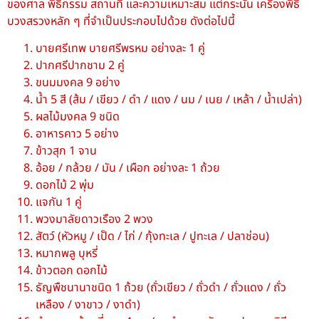
ของศาล พิธีกรรม สถานที่ และความเหมาะสม แต่กระนั้น เครื่องพิธี
บวงสรวงหลัก ๆ ที่จำเป็นประกอบไปด้วย ดังต่อไปนี้
บายศรีเทพ บายศรีพรหม อย่างละ 1 คู่
ปากศรีปากชาม 2 คู่
ขนมมงคล 9 อย่าง
น้ำ 5 สี (ส้ม / เขียว / ดำ / แดง / นม / เนย / เหล้า / น้ำเปล่า)
ผลไม้มงคล 9 ชนิด
อาหารคาว 5 อย่าง
ข้าวสุก 1 จาน
อ้อย / กล้วย / มัน / เผือก อย่างละ 1 ถ้วย
ดอกไม้ 2 พุ่ม
แจกัน 1 คู่
พวงมาลัยดาวเรือง 2 พวง
สัตว์ (หัวหมู / เป็ด / ไก่ / กุ้งทะเล / ปูทะเล / ปลาช่อน)
หมากพลู บุหรี่
ข้าวตอก ดอกไม้
ธัญพืชนานาชนิด 1 ถ้วย (ถั่วเขียว / ถั่วดำ / ถั่วแดง / ถั่ว
เหลือง / งาขาว / งาดำ)