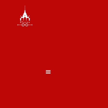
ตั้งศาล ถอนศาล
บวงสรวงพระพรหม
บวงสรวงเสาเอกเสาโท
บวงสรวงเปิดกิจการ
บวงสรวงประจำปี
บวงสรวงประเภทอื่นๆ
ผลงานของเรา
ประวัติพราหมณ์