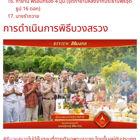
กำยาน พร้อมที่รอง 4 มุม (จุดกำยานหลังจากประธานพิธีจุด
ธูป 16 ดอก)
นางรำถวาย
การดำเนินการพิธีบวงสรวง
พิธีบวงสรวง
ไม่มีขั้นตอนที่ตายตัวเฉพาะเจาะจง โดยขึ้นอยู่กับประเภท