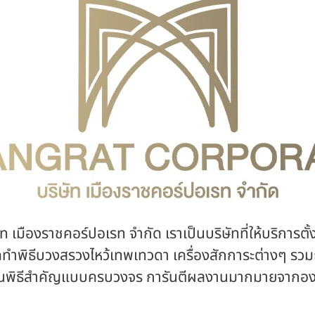
ัท เมืองราชคอร์ปอเรท จำกัด เราเป็นบริษัทที่ให้บริการตั
ดทำพิธีบวงสรวงไหว้เทพเทวดา เครื่องสักการะต่างๆ รวม
งานพิธีสำคัญแบบครบวงจร การันตีผลงานมากมายจากองค์