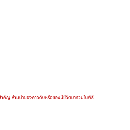
ี่สำคัญ ห้ามนำของคาวดิบหรือของมีชีวิตมาร่วมในพิธี