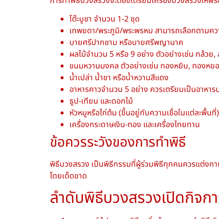
การทำพิธีบวงสรวงจะต้องเตรียมเครื่องบวงสรวงให้พร้อมแ
โต๊ะบูชา จำนวน 1-2 ชุด
เทพยดา/พระภูมิ/พระพรหม สามารถเลือกตามคว
บายศรีปากชาม หรือบายศรีพญานาค
ผลไม้จำนวน 5 หรือ 9 อย่าง ตัวอย่างเช่น กล้วย, ส้
ขนมหวานมงคล ตัวอย่างเช่น ทองหยิบ, ทองหยอด
น้ำเปล่า น้ำชา หรือน้ำหวานสีแดง
อาหารคาวจำนวน 5 อย่าง ควรเตรียมเป็นอาหารปรุ
ธูป-เทียน และดอกไม้
หัวหมูหรือไก่ต้ม (ขึ้นอยู่กับความเชื่อในแต่ละพื้นที่)
เครื่องกระดาษเงิน-ทอง และเครื่องไทยทาน
ข้อควรระวังของการทำพิธี
พิธีบวงสรวง เป็นพิธีกรรมที่ผู้ร่วมพิธีทุกคนควรแต่งก
โดยเด็ดขาด
ลำดับพิธีบวงสรวงเปิดกิจก