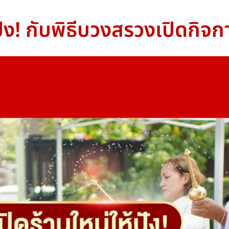
้ปัง! กับพิธีบวงสรวงเปิดก