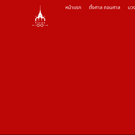
หน้าแรก
ตั้งศาล ถอนศาล
บว