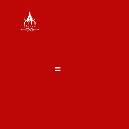
ตั้งศาล ถอนศาล
บวงสรวงพระพรหม
บวงสรวงเสาเอกเสาโท
บวงสรวงเปิดกิจการ
บวงสรวงประจำปี
บวงสรวงประเภทอื่นๆ
ผลงานของเรา
ประวัติพราหมณ์