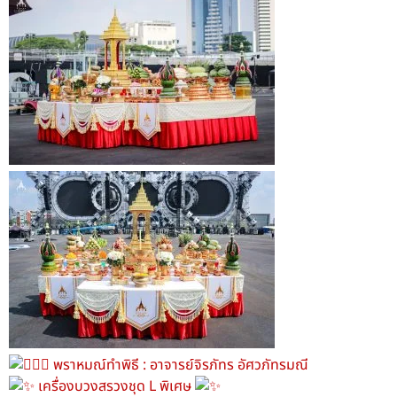
พราหมณ์ทำพิธี : อาจารย์จิรภัทร อัศวภัทรมณี
เครื่องบวงสรวงชุด L พิเศษ