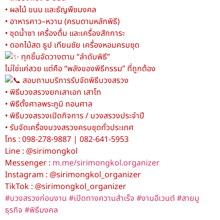
• ผลไม้ ขนม และธัญพืชมงคล
• อาหารคาว–หวาน (ครบตามหลักพิธี)
• ชุดน้ำชา เครื่องดื่ม และเครื่องสักการะ
• ดอกไม้สด ธูป เทียนชัย เครื่องหอมครบชุด
ทุกชิ้นจัดวางตาม “ลำดับพิธี”
ไม่ใช่แค่สวย แต่คือ “พลังของพิธีกรรม” ที่ถูกต้อง
สอบถามบริการรับจัดพิธีบวงสรวง
• พิธีบวงสรวงยกเสาเอก เสาโท
• พิธีตั้งศาลพระภูมิ ถอนศาล
• พิธีบวงสรวงเปิดกิจการ / บวงสรวงประจำปี
• รับจัดเครื่องบวงสรวงครบชุดทั่วประเทศ
โทร : 098-278-9887 | 082-641-5953
Line : @sirimongkol
Messenger :
m.me/sirimongkol.organizer
Instagram : @sirimongkol_organizer
TikTok : @sirimongkol_organizer
#บวงสรวงก่อนงาน
#เปิดทางความสำเร็จ
#งานอีเวนต์
#สายมู
ธุรกิจ
#พิธีมงคล