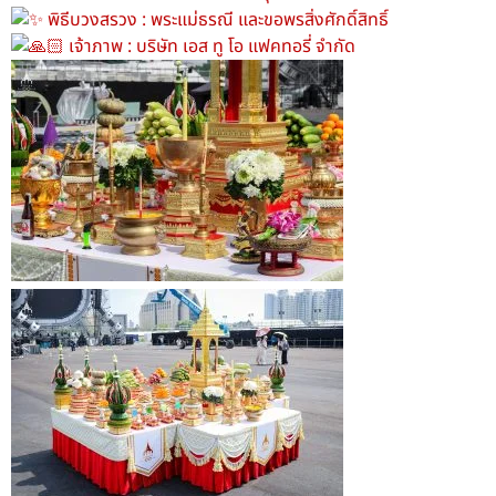
พิธีบวงสรวง : พระแม่ธรณี และขอพรสิ่งศักดิ์สิทธิ์
เจ้าภาพ : บริษัท เอส ทู โอ แฟคทอรี่ จำกัด