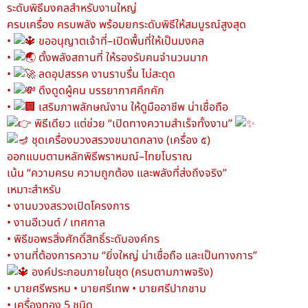
ระดับพิธีมงคลสำหรับงานใหญ่
ครบเครื่อง ครบพลัง พร้อมยกระดับพิธีให้สมบูรณ์สูงสุด
•
ขออนุญาตเจ้าที่–เปิดพื้นที่ให้เป็นมงคล
•
ตั้งพลังสถานที่ ให้รองรับคนจำนวนมาก
•
ลดอุปสรรค งานราบรื่น ไม่สะดุด
•
ดึงดูดผู้คน บรรยากาศคึกคัก
•
เสริมภาพลักษณ์งาน ให้ดูมืออาชีพ น่าเชื่อถือ
พิธีเดียว แต่ช่วย “เปิดทางความสำเร็จทั้งงาน”
ชุดเครื่องบวงสรวงขนาดกลาง (เครื่อง ๕)
ออกแบบตามหลักพิธีพราหมณ์–ไทยโบราณ
เน้น “ความครบ ความถูกต้อง และพลังที่ส่งถึงจริง”
เหมาะสำหรับ
• งานบวงสรวงเปิดโครงการ
• งานอีเวนต์ / เทศกาล
• พิธีขอพรสิ่งศักดิ์สิทธิ์ระดับองค์กร
• งานที่ต้องการความ “ยิ่งใหญ่ น่าเชื่อถือ และเป็นทางการ”
องค์ประกอบภายในชุด (ครบตามภาพจริง)
• บายศรีพรหม • บายศรีเทพ • บายศรีปากชาม
• เครื่องทอง 5 ชนิด