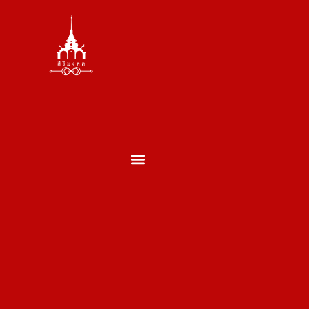
ตั้งศาล ถอนศาล
บวงสรวงพระพรหม
บวงสรวงเสาเอกเสาโท
บวงสรวงเปิดกิจการ
บวงสรวงประจำปี
บวงสรวงประเภทอื่นๆ
ผลงานของเรา
ประวัติพราหมณ์