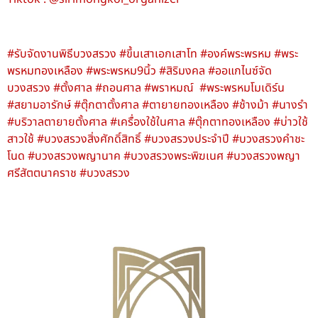
#รับจัดงานพิธีบวงสรวง #ขึ้นเสาเอกเสาโท #องค์พระพรหม #พระ
พรหมทองเหลือง #พระพรหม9นิ้ว #สิริมงคล #ออแกไนซ์จัด
บวงสรวง #ตั้งศาล #ถอนศาล #พราหมณ์ #พระพรหมโมเดิร์น
#สยามอารักษ์ #ตุ๊กตาตั้งศาล #ตายายทองเหลือง #ช้างม้า #นางรำ
#บริวาลตายายตั้งศาล #เครื่องใช้ในศาล #ตุ๊กตาทองเหลือง #บ่าวใช้
สาวใช้ #บวงสรวงสิ่งศักดิ์สิทธิ์ #บวงสรวงประจําปี #บวงสรวงคําชะ
โนด #บวงสรวงพญานาค #บวงสรวงพระพิฆเนศ #บวงสรวงพญา
ศรีสัตตนาคราช #บวงสรวง