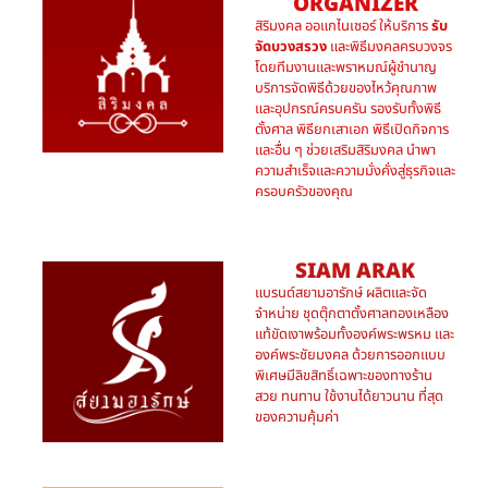
ORGANIZER
สิริมงคล ออแกไนเซอร์ ให้บริการ
รับ
จัดบวงสรวง
และพิธีมงคลครบวงจร
โดยทีมงานและพราหมณ์ผู้ชำนาญ
บริการจัดพิธีด้วยของไหว้คุณภาพ
และอุปกรณ์ครบครัน รองรับทั้งพิธี
ตั้งศาล พิธียกเสาเอก พิธีเปิดกิจการ
และอื่น ๆ ช่วยเสริมสิริมงคล นำพา
ความสำเร็จและความมั่งคั่งสู่ธุรกิจและ
ครอบครัวของคุณ
SIAM ARAK
แบรนด์สยามอารักษ์ ผลิตและจัด
จำหน่าย ชุดตุ๊กตาตั้งศาลทองเหลือง
แท้ขัดเงาพร้อมทั้งองค์พระพรหม และ
องค์พระชัยมงคล ด้วยการออกแบบ
พิเศษมีลิขสิทธิ์เฉพาะของทางร้าน
สวย ทนทาน ใช้งานได้ยาวนาน ที่สุด
ของความคุ้มค่า