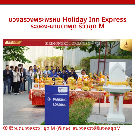
บวงสรวงพระพรหม Holiday Inn Express
ระยอง-มาบตาพุด รีวิวชุด M
🏵️ รีวิวชุดบวงสรวง : ชุด M (พิเศษ) #บวงสรวงสิริมงคลชุดM