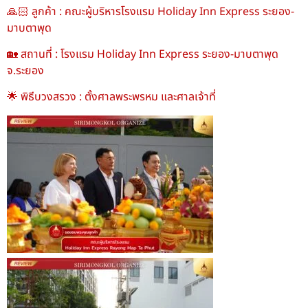
🙏🏻 ลูกค้า : คณะผู้บริหารโรงแรม Holiday Inn Express ระยอง-
มาบตาพุด
🏡 สถานที่ : โรงแรม Holiday Inn Express ระยอง-มาบตาพุด
จ.ระยอง
🌟 พิธีบวงสรวง : ตั้งศาลพระพรหม และศาลเจ้าที่