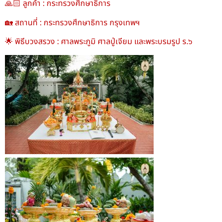
🙏🏻 ลูกค้า : กระทรวงศึกษาธิการ
🏡 สถานที่ : กระทรวงศึกษาธิการ กรุงเทพฯ
🌟 พิธีบวงสรวง : ศาลพระภูมิ ศาลปู่เจียม และพระบรมรูป ร.๖