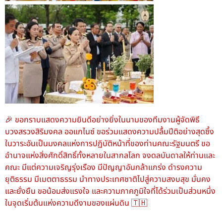
🎉 ขอกราบแสดงความยินดีอย่างยิ่งในนามของทีมงานผู้จัดพิธี
บวงสรวงสิริมงคล ออแกไนซ์ ขอร่วมแสดงความปลื้มปีติอย่างสุดซึ้ง
ในวาระอันเป็นมงคลแห่งการปฏิบัติหน้าที่ของท่านคณะรัฐมนตรี ขอ
อำนาจแห่งสิ่งศักดิ์สิทธิ์ทั้งหลายในสากลโลก จงดลบันดาลให้ท่านและ
คณะ มีแต่ความเจริญรุ่งเรือง มีปัญญาอันกล้าแกร่ง ดำรงความ
ยุติธรรม มีเมตตาธรรม นำทางประเทศชาติไปสู่ความสงบสุข มั่นคง
และยั่งยืน ขอน้อมส่งแรงใจ และความภาคภูมิใจที่ได้ร่วมเป็นส่วนหนึ่ง
ในจุดเริ่มต้นแห่งความดีงามของแผ่นดิน 🇹🇭