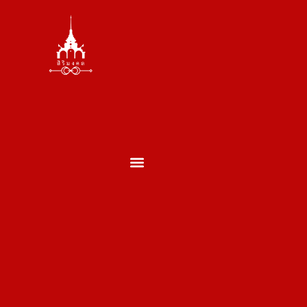
ตั้งศาล ถอนศาล
บวงสรวงพระพรหม
บวงสรวงเสาเอกเสาโท
บวงสรวงเปิดกิจการ
บวงสรวงประจำปี
บวงสรวงประเภทอื่นๆ
ผลงานของเรา
ประวัติพราหมณ์