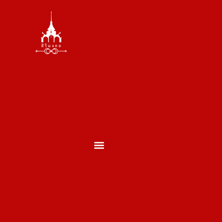
ตั้งศาล ถอนศาล
บวงสรวงพระพรหม
บวงสรวงเสาเอกเสาโท
บวงสรวงเปิดกิจการ
บวงสรวงประจำปี
บวงสรวงประเภทอื่นๆ
ผลงานของเรา
ประวัติพราหมณ์