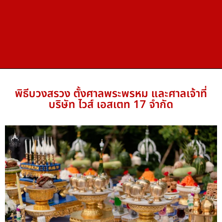
พิธีบวงสรวง ตั้งศาลพระพรหม และศาลเจ้าที่
บริษัท ไวส์ เอสเตท 17 จำกัด