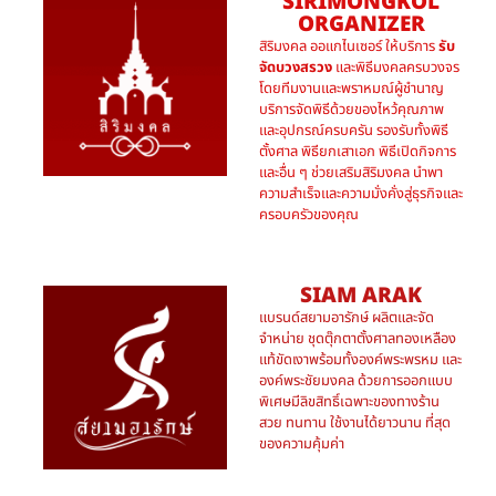
SIRIMONGKOL
ORGANIZER
สิริมงคล ออแกไนเซอร์ ให้บริการ
รับ
จัดบวงสรวง
และพิธีมงคลครบวงจร
โดยทีมงานและพราหมณ์ผู้ชำนาญ
บริการจัดพิธีด้วยของไหว้คุณภาพ
และอุปกรณ์ครบครัน รองรับทั้งพิธี
ตั้งศาล พิธียกเสาเอก พิธีเปิดกิจการ
และอื่น ๆ ช่วยเสริมสิริมงคล นำพา
ความสำเร็จและความมั่งคั่งสู่ธุรกิจและ
ครอบครัวของคุณ
SIAM ARAK
แบรนด์สยามอารักษ์ ผลิตและจัด
จำหน่าย ชุดตุ๊กตาตั้งศาลทองเหลือง
แท้ขัดเงาพร้อมทั้งองค์พระพรหม และ
องค์พระชัยมงคล ด้วยการออกแบบ
พิเศษมีลิขสิทธิ์เฉพาะของทางร้าน
สวย ทนทาน ใช้งานได้ยาวนาน ที่สุด
ของความคุ้มค่า