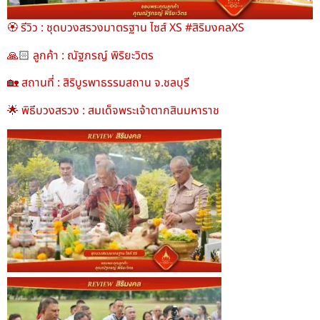
🏵️ รีวิว : ชุดบวงสรวงมาตรฐาน ไซส์ XS #สิริมงคลXS
🙏🏻 ลูกค้า : ณัฐภรญ์ พิริยะวิตร
🏡 สถานที่ : สิริบูรพาธรรมสถาน จ.ชลบุรี
🌟 พิธีบวงสรวง : สมเด็จพระเจ้าตากสินมหาราช