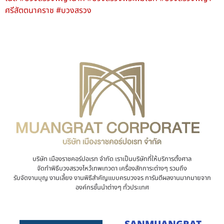
ศรีสัตตนาคราช #บวงสรวง
บริษัท เมืองราชคอร์ปอเรท จำกัด เราเป็นบริษัทที่ให้บริการตั้งศาล
จัดทำพิธีบวงสรวงไหว้เทพเทวดา เครื่องสักการะต่างๆ รวมถึง
รับจัดงานบุญ งานเลี้ยง งานพิธีสำคัญแบบครบวงจร การันตีผลงานมากมายจาก
องค์กรชั้นนำต่างๆ ทั่วประเทศ