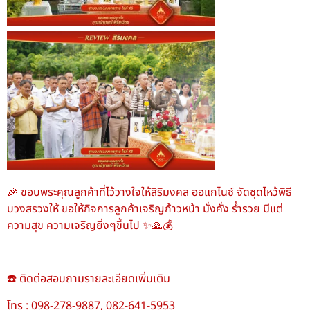
🎉 ขอบพระคุณลูกค้าที่ไว้วางใจให้สิริมงคล ออแกไนซ์ จัดชุดไหว้พิธี
บวงสรวงให้ ขอให้กิจการลูกค้าเจริญก้าวหน้า มั่งคั่ง ร่ำรวย มีแต่
ความสุข ความเจริญยิ่งๆขึ้นไป ✨🙏💰
☎️ ติดต่อสอบถามรายละเอียดเพิ่มเติม
โทร : 098-278-9887, 082-641-5953