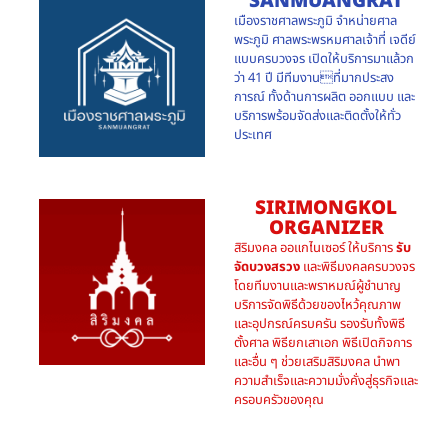
SANMUANGRAT
เมืองราชศาลพระภูมิ จำหน่ายศาล
พระภูมิ ศาลพระพรหมศาลเจ้าที่ เจดีย์
แบบครบวงจร เปิดให้บริการมาแล้วก
ว่า 41 ปี มีทีมงานที่มากประสง
การณ์ ทั้งด้านการผลิต ออกแบบ และ
บริการพร้อมจัดส่งและติดตั้งให้ทั่ว
ประเทศ
SIRIMONGKOL
ORGANIZER
สิริมงคล ออแกไนเซอร์ ให้บริการ
รับ
จัดบวงสรวง
และพิธีมงคลครบวงจร
โดยทีมงานและพราหมณ์ผู้ชำนาญ
บริการจัดพิธีด้วยของไหว้คุณภาพ
และอุปกรณ์ครบครัน รองรับทั้งพิธี
ตั้งศาล พิธียกเสาเอก พิธีเปิดกิจการ
และอื่น ๆ ช่วยเสริมสิริมงคล นำพา
ความสำเร็จและความมั่งคั่งสู่ธุรกิจและ
ครอบครัวของคุณ