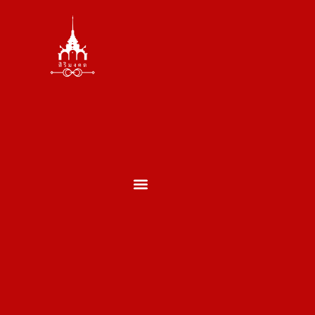
ตั้งศาล ถอนศาล
บวงสรวงพระพรหม
บวงสรวงเสาเอกเสาโท
บวงสรวงเปิดกิจการ
บวงสรวงประจำปี
บวงสรวงประเภทอื่นๆ
ผลงานของเรา
ประวัติพราหมณ์