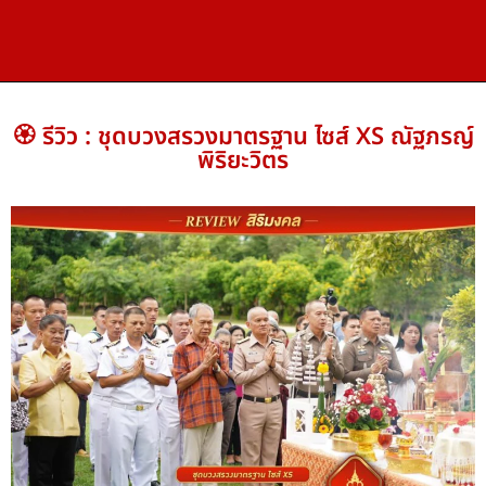
🏵️ รีวิว : ชุดบวงสรวงมาตรฐาน ไซส์ XS ณัฐภรญ์
พิริยะวิตร