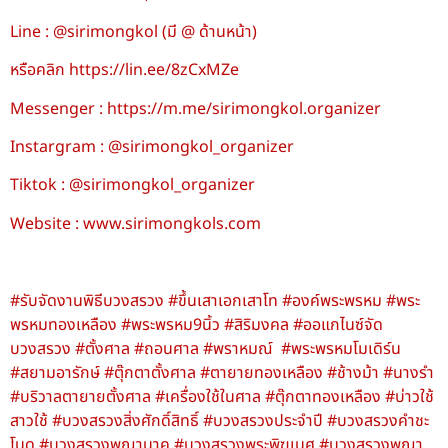
Line : @sirimongkol (มี @ ด้านหน้า)
หรือคลิก https://lin.ee/8zCxMZe
Messenger : https://m.me/sirimongkol.organizer
Instargram : @sirimongkol_organizer
Tiktok : @sirimongkol_organizer
Website : www.sirimongkols.com
#รับจัดงานพิธีบวงสรวง #ขึ้นเสาเอกเสาโท #องค์พระพรหม #พระ
พรหมทองเหลือง #พระพรหม9นิ้ว #สิริมงคล #ออแกไนซ์จัด
บวงสรวง #ตั้งศาล #ถอนศาล #พราหมณ์ #พระพรหมโมเดิร์น
#สยามอารักษ์ #ตุ๊กตาตั้งศาล #ตายายทองเหลือง #ช้างม้า #นางรำ
#บริวาลตายายตั้งศาล #เครื่องใช้ในศาล #ตุ๊กตาทองเหลือง #บ่าวใช้
สาวใช้ #บวงสรวงสิ่งศักดิ์สิทธิ์ #บวงสรวงประจําปี #บวงสรวงคําชะ
โนด #บวงสรวงพญานาค #บวงสรวงพระพิฆเนศ #บวงสรวงพญา