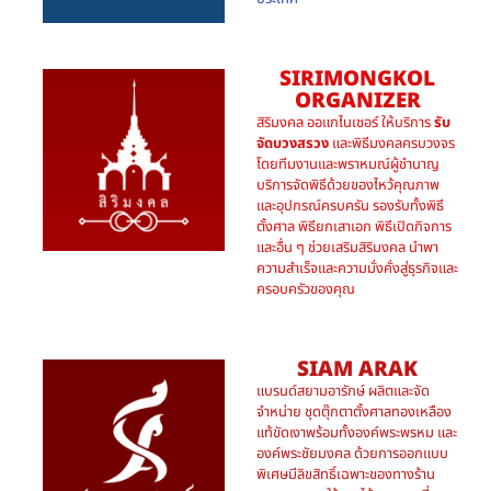
SIRIMONGKOL
ORGANIZER
สิริมงคล ออแกไนเซอร์ ให้บริการ
รับ
จัดบวงสรวง
และพิธีมงคลครบวงจร
โดยทีมงานและพราหมณ์ผู้ชำนาญ
บริการจัดพิธีด้วยของไหว้คุณภาพ
และอุปกรณ์ครบครัน รองรับทั้งพิธี
ตั้งศาล พิธียกเสาเอก พิธีเปิดกิจการ
และอื่น ๆ ช่วยเสริมสิริมงคล นำพา
ความสำเร็จและความมั่งคั่งสู่ธุรกิจและ
ครอบครัวของคุณ
SIAM ARAK
แบรนด์สยามอารักษ์ ผลิตและจัด
จำหน่าย ชุดตุ๊กตาตั้งศาลทองเหลือง
แท้ขัดเงาพร้อมทั้งองค์พระพรหม และ
องค์พระชัยมงคล ด้วยการออกแบบ
พิเศษมีลิขสิทธิ์เฉพาะของทางร้าน