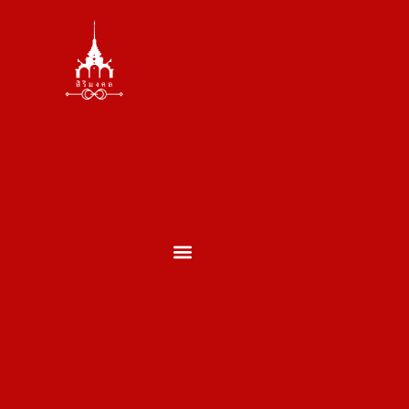
ตั้งศาล ถอนศาล
บวงสรวงพระพรหม
บวงสรวงเสาเอกเสาโท
บวงสรวงเปิดกิจการ
บวงสรวงประจำปี
บวงสรวงประเภทอื่นๆ
ผลงานของเรา
ประวัติพราหมณ์