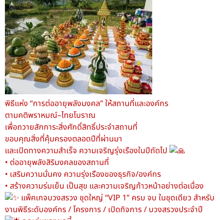
พิธีแห่ง “การต่ออายุพลังมงคล” ให้สถานที่และองค์กร
ตามคติพราหมณ์–ไทยโบราณ
เพื่อถวายสักการะสิ่งศักดิ์สิทธิ์ประจำสถานที่
ขอบคุณสิ่งที่คุ้มครองตลอดปีที่ผ่านมา
และเปิดทางความสำเร็จ ความเจริญรุ่งเรืองในปีถัดไป
• ต่ออายุพลังสิริมงคลของสถานที่
• เสริมความมั่นคง ความรุ่งเรืองของธุรกิจ/องค์กร
• สร้างความร่มเย็น เป็นสุข และความเจริญก้าวหน้าอย่างต่อเนื่อง
แพ็คเกจบวงสรวง ชุดใหญ่ “VIP 1” ครบ จบ ในชุดเดียว สำหรับ
งานพิธีระดับองค์กร / โครงการ / เปิดกิจการ / บวงสรวงประจำปี